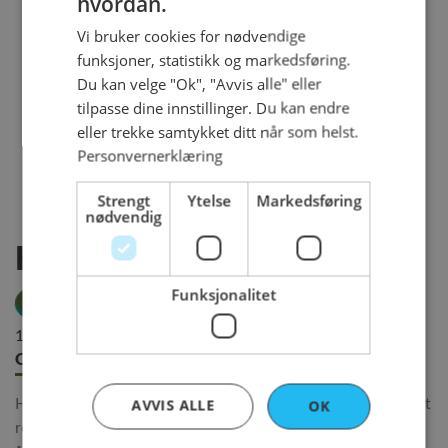
hvordan.
ENGLISH
Vi bruker cookies for nødvendige
funksjoner, statistikk og markedsføring.
Du kan velge "Ok", "Avvis alle" eller
tilpasse dine innstillinger. Du kan endre
eller trekke samtykket ditt når som helst.
Personvernerklæring
Strengt
Ytelse
Markedsføring
nødvendig
Kransekake
Funksjonalitet
13 ringer - 612 kr
Om produktet
Innhold
Bestillingsfrister
AVVIS ALLE
OK
Hjemmelagd, vi kverner mandlene selv og får et utrolig godt
resultat. Et tradisjonelt produkt i Norge, som det er på tide