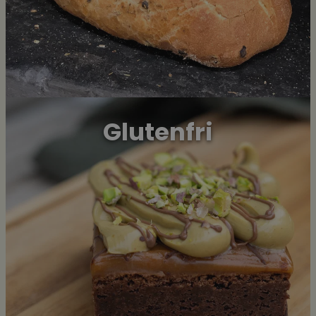
cie-cart-key
google_auto_fc_cmp_setting
cie-session-api-key
Navn
Forsørger
/
Domene
Utløpsdato
Glutenfri
elfsight_viewed_recently
Elfsight
14
Navn
core.service.elfsight.com
sekunder
_ga_MPSGJSVYG9
ph_phc_GtkXBKn0eI1mW0WoZMvZLUmgFVhNE20eKkBu9U5Bdic_po
_cfuvid
.elfsight.com
Sesjon