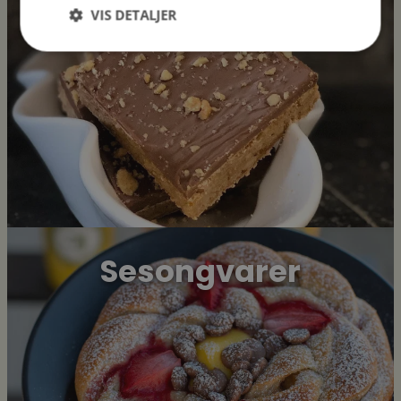
VIS DETALJER
Strengt nødvendig
Ytelse
Markedsføring
Funksjonalitet
Strengt nødvendige informasjonskapsler tillater
kjernefunksjoner på nettstedet, som
brukerinnlogging og kontoadministrasjon.
Nettstedet kan ikke brukes riktig uten strengt
nødvendige informasjonskapsler.
Navn
Forsørger
/
Domene
sessionid_www.drommeplassen.no
www.drommeplassen.no
Sesongvarer