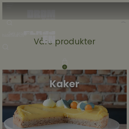
hideSearch=
Våre produkter
0
Kaker